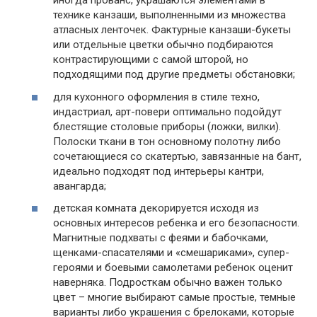
иногда прованс, украшаются элементами в
технике канзаши, выполненными из множества
атласных ленточек. Фактурные канзаши-букеты
или отдельные цветки обычно подбираются
контрастирующими с самой шторой, но
подходящими под другие предметы обстановки;
для кухонного оформления в стиле техно,
индастриал, арт-повери оптимально подойдут
блестящие столовые приборы (ложки, вилки).
Полоски ткани в тон основному полотну либо
сочетающиеся со скатертью, завязанные на бант,
идеально подходят под интерьеры кантри,
авангарда;
детская комната декорируется исходя из
основных интересов ребенка и его безопасности.
Магнитные подхваты с феями и бабочками,
щенками-спасателями и «смешариками», супер-
героями и боевыми самолетами ребенок оценит
наверняка. Подросткам обычно важен только
цвет – многие выбирают самые простые, темные
варианты либо украшения с брелоками, которые