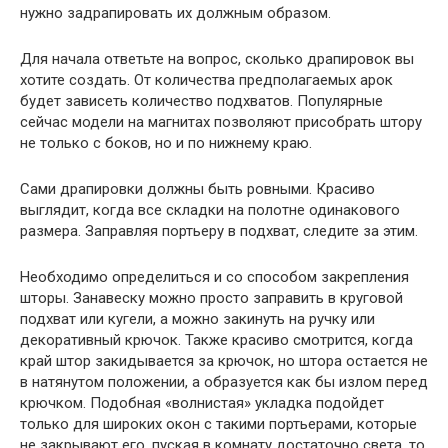
нужно задрапировать их должным образом.
Для начала ответьте на вопрос, сколько драпировок вы
хотите создать. От количества предполагаемых арок
будет зависеть количество подхватов. Популярные
сейчас модели на магнитах позволяют присобрать штору
не только с боков, но и по нижнему краю.
Сами драпировки должны быть ровными. Красиво
выглядит, когда все складки на полотне одинакового
размера. Заправляя портьеру в подхват, следите за этим.
Необходимо определиться и со способом закрепления
шторы. Занавеску можно просто заправить в круговой
подхват или кугели, а можно закинуть на ручку или
декоративный крючок. Также красиво смотрится, когда
край штор закидывается за крючок, но штора остается не
в натянутом положении, а образуется как бы излом перед
крючком. Подобная «волнистая» укладка подойдет
только для широких окон с такими портьерами, которые
не закрывают его, пуская в комнату достаточно света, то