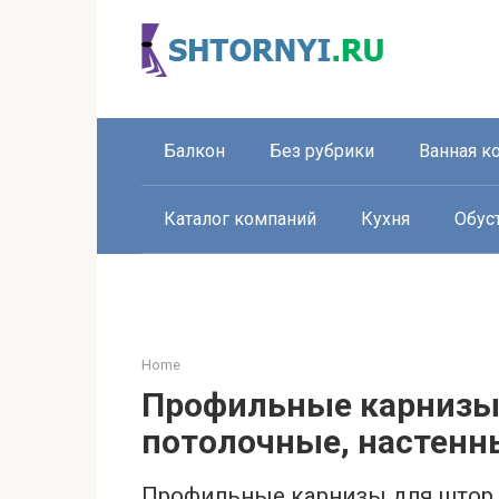
Перейти
к
контенту
Балкон
Без рубрики
Ванная к
Каталог компаний
Кухня
Обус
Home
Профильные карнизы
потолочные, настенн
Профильные карнизы для штор,