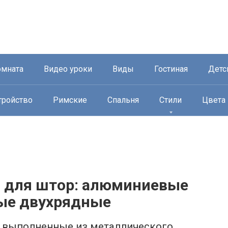
омната
Видео уроки
Виды
Гостиная
Детс
тройство
Римские
Спальня
Стили
Цвета
 для штор: алюминиевые
ые двухрядные
 выполненные из металлического