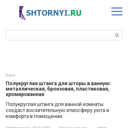
Перейти
к
контенту
Поиск:
Home
Полукруглая штанга для шторы в ванную:
металлическая, бронзовая, пластиковая,
хромированная
Полукруглая штанга для ванной комнаты
создаст восхитительную атмосферу уюта и
комфорта в помещении.
Опубликовано:
06.02.2023
Ванная комната
admin