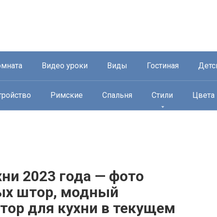
омната
Видео уроки
Виды
Гостиная
Детс
тройство
Римские
Спальня
Стили
Цвета
ни 2023 года — фото
ых штор, модный
тор для кухни в текущем