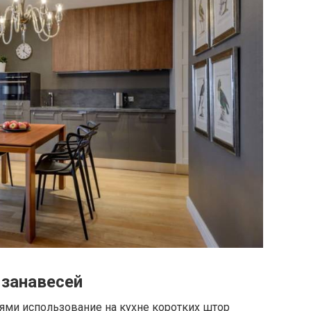
занавесей
ми использование на кухне коротких штор