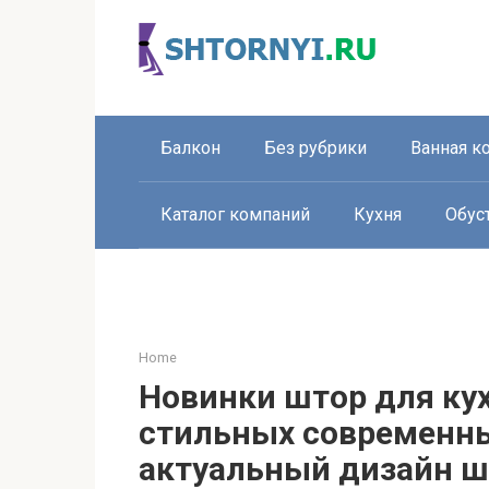
Перейти
к
контенту
Балкон
Без рубрики
Ванная к
Каталог компаний
Кухня
Обус
Home
Новинки штор для кух
стильных современн
актуальный дизайн ш