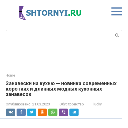
Перейти
к
контенту
Поиск:
Home
Занавески на кухню — новинка современных
коротких и длинных модных кухонных
занавесок
Опубликовано:
21.03.2023
Обустройство
lucky