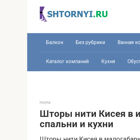
Перейти
к
контенту
Балкон
Без рубрики
Ванная к
Каталог компаний
Кухня
Обус
Home
Шторы нити Кисея в 
спальни и кухни
Шторы нити Кисея в малогабар