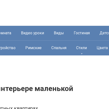
омната
Видео уроки
Виды
Гостиная
Детс
тройство
Римские
Спальня
Стили
Цвета
интерьере маленькой
итных квартирах