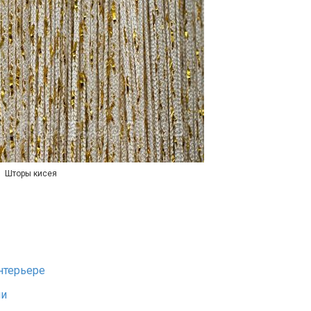
Шторы кисея
нтерьере
ни